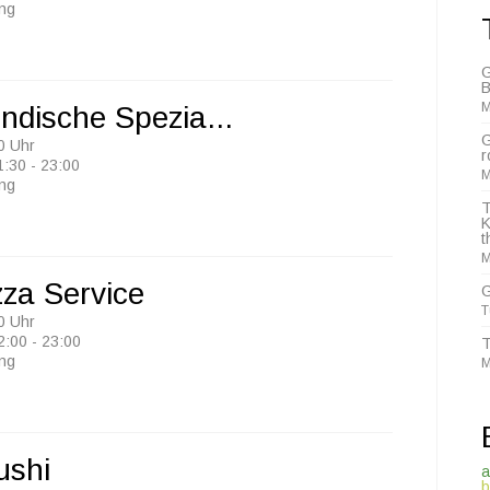
ung
G
B
M
Indische Spezia...
G
0 Uhr
r
1:30 - 23:00
M
ung
T
K
t
M
zza Service
G
T
0 Uhr
2:00 - 23:00
T
ung
M
ushi
a
b