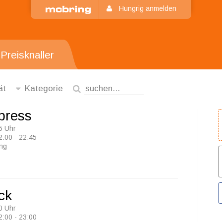
Hungrig anmelden
Preisknaller
ät
Kategorie
press
5 Uhr
2:00 - 22:45
ung
ck
0 Uhr
2:00 - 23:00