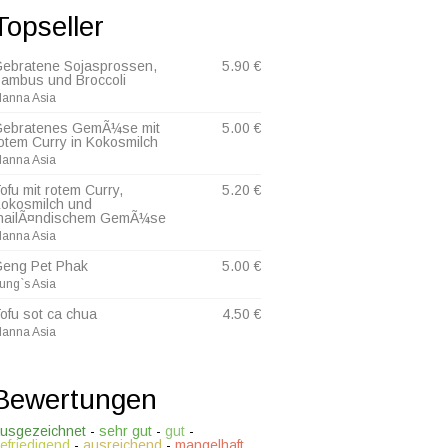
Topseller
ebratene Sojasprossen,
5.90 €
ambus und Broccoli
anna Asia
ebratenes GemÃ¼se mit
5.00 €
otem Curry in Kokosmilch
anna Asia
ofu mit rotem Curry,
5.20 €
okosmilch und
hailÃ¤ndischem GemÃ¼se
anna Asia
eng Pet Phak
5.00 €
ung`s Asia
ofu sot ca chua
4.50 €
anna Asia
Bewertungen
usgezeichnet
-
sehr gut
-
gut
-
efriedigend
-
ausreichend
-
mangelhaft