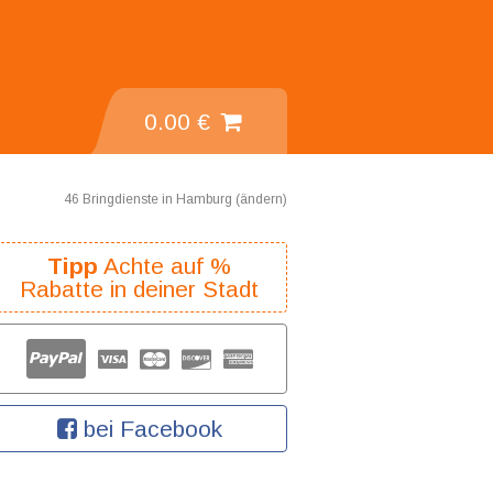
0.00 €
46 Bringdienste in Hamburg (
ändern
)
Tipp
Achte auf %
Rabatte in deiner Stadt
bei Facebook