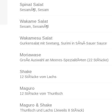
Spinat Salat
SesamÃ¶l, Sesam
Wakame Salat
Sesam, SesamÃ¶l
Wakamesu Salat
Gurkensalat mit Seetang, Surimi in SÃ¼Ã-Sauer Sauce
Moriawase
GroÃe Auswahl an Meeres-SpezialitÃ¤ten (22 StÃ¼cke)
Shake
12 StÃ¼cke vom Lachs
Maguro
12 StÃ¼cke vom Thunfisch
Maguro & Shake
Thunfisch und Lachs (Jeweils 8 StÃ¼ck)