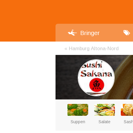
Bringer
«
Hamburg Altona-Nord
Suppen
Salate
Sash