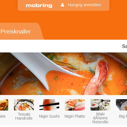
Hungrig anmelden
Preisknaller
S
Maki
Temaki
imi
Nigiri Sushi
Nigiri Platte
Big 
dÃ¼nne
Handrolle
Reisrolle