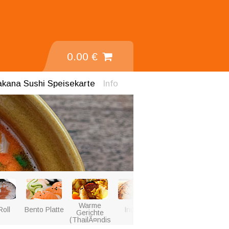
0.00 €
akana Sushi
Speisekarte
Info
Warme
Roll
Bento Platte
Indisch
GetrÃ¤nke
Gerichte
(ThailÃ¤ndisch)