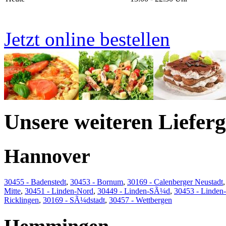
Jetzt online bestellen
Unsere weiteren Lieferg
Hannover
30455 - Badenstedt
,
30453 - Bornum
,
30169 - Calenberger Neustadt
Mitte
,
30451 - Linden-Nord
,
30449 - Linden-SÃ¼d
,
30453 - Linde
Ricklingen
,
30169 - SÃ¼dstadt
,
30457 - Wettbergen