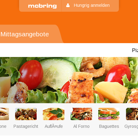
Hungrig anmelden
Mittagsangebote
Pi
one
Pastagerichte
AuflÃ¤ufe
Al Forno
Baguettes
Gyrosg