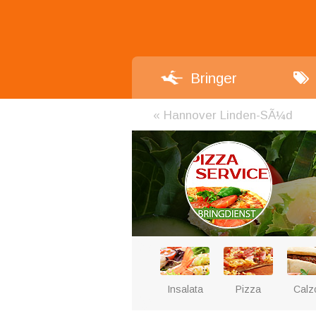
Bringer
«
Hannover Linden-SÃ¼d
Insalata
Pizza
Calz