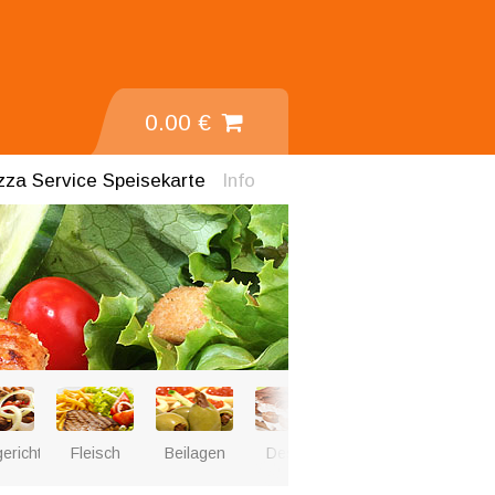
0.00 €
zza Service
Speisekarte
Info
erichte
Fleisch
Beilagen
Dessert
GetrÃ¤nke