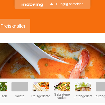
Hungrig anmelden
Preisknaller
Gebratene
eisen
Salate
Reisgerichte
Entengerichte
Puteng
Nudeln