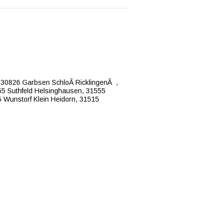
,
30826 Garbsen SchloÃ RicklingenÂ ,
5 Suthfeld Helsinghausen,
31555
 Wunstorf Klein Heidorn,
31515