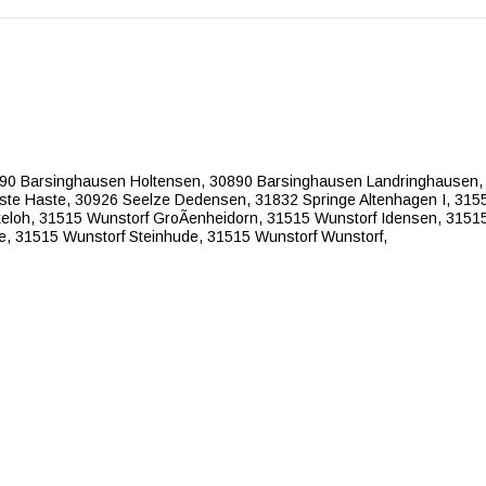
90 Barsinghausen Holtensen,
30890 Barsinghausen Landringhausen
ste Haste,
30926 Seelze Dedensen,
31832 Springe Altenhagen I,
3155
keloh,
31515 Wunstorf GroÃenheidorn,
31515 Wunstorf Idensen,
31515
e,
31515 Wunstorf Steinhude,
31515 Wunstorf Wunstorf,
e