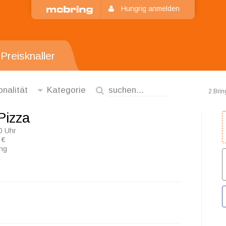
Hungrig anmelden
Preisknaller
onalität
Kategorie
2 Brin
Pizza
0 Uhr
 €
ung