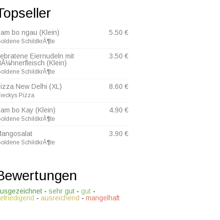
Topseller
am bo ngau (Klein)
5.50 €
oldene SchildkrÃ¶te
ebratene Eiernudeln mit
3.50 €
Ã¼hnerfleisch (Klein)
oldene SchildkrÃ¶te
izza New Delhi (XL)
8.60 €
ieckys Pizza
am bo Kay (Klein)
4.90 €
oldene SchildkrÃ¶te
angosalat
3.90 €
oldene SchildkrÃ¶te
Bewertungen
usgezeichnet
-
sehr gut
-
gut
-
efriedigend
-
ausreichend
-
mangelhaft