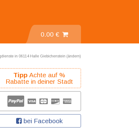
0.00 €
gdienste in 06114 Halle Giebichenstein (
ändern
)
Tipp
Achte auf %
Rabatte in deiner Stadt
bei Facebook