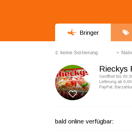
Bringer
keine Sortierung
Nati
die Besten
Rieckys 
die Beliebtesten
Geöffnet bis 00:3
Lieferung ab 6.00
nach Mindestbestellwert
PayPal, Barzahl
Alphabetisch
keine Sortierung
bald online verfügbar: