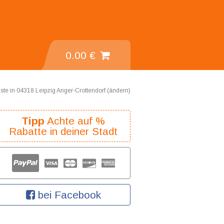
0.00 €
ste in 04318 Leipzig Anger-Crottendorf (
ändern
)
Tipp
Achte auf %
Rabatte in deiner Stadt
bei Facebook