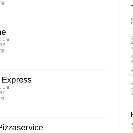
ung
S
S
G
ne
S
0 Uhr
Z
0 €
K
ung
K
G
A
G
a Express
P
5 Uhr
c
0 €
P
ung
a
Pizzaservice
b