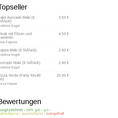
Topseller
ake Avocado Maki (6
3.50 €
tÃ¼ck)
oldene Kugel
teak mit Pilzen und
4.50 €
wiebeln
iew Express
appa Maki (6 StÃ¼ck)
2.60 €
oldene Kugel
vocado Maki (6 StÃ¼ck)
2.80 €
oldene Kugel
izza Verde (Party 60x40
20.00 €
m)
izza Hawaii
Bewertungen
usgezeichnet
-
sehr gut
-
gut
-
efriedigend
-
ausreichend
-
mangelhaft