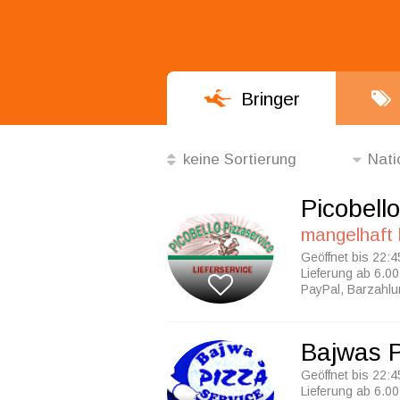
Bringer
keine Sortierung
Nati
die Besten
Picobell
die Beliebtesten
mangelhaft
nach Mindestbestellwert
Geöffnet bis 22:4
Lieferung ab 6.00
PayPal, Barzahl
Alphabetisch
keine Sortierung
Bajwas P
Geöffnet bis 22:4
Lieferung ab 6.00