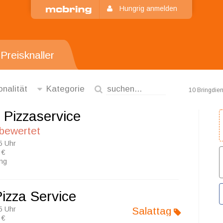
Hungrig anmelden
Preisknaller
onalität
Kategorie
10 Bringdien
o Pizzaservice
 bewertet
5 Uhr
 €
ung
izza Service
5 Uhr
Salattag
 €