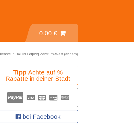
0.00 €
dienste in 04109 Leipzig Zentrum-West (
ändern
)
Tipp
Achte auf %
Rabatte in deiner Stadt
bei Facebook