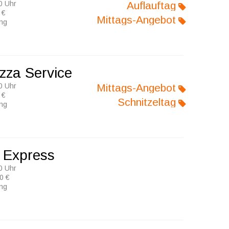
0 Uhr
Auflauftag
 €
Mittags-Angebot
ung
zza Service
0 Uhr
Mittags-Angebot
 €
Schnitzeltag
ung
a Express
0 Uhr
0 €
ung