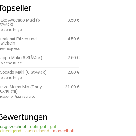
Topseller
ake Avocado Maki (6
3.50 €
tÃ¼ck)
oldene Kugel
teak mit Pilzen und
4.50 €
wiebeln
iew Express
appa Maki (6 StÃ¼ck)
2.60 €
oldene Kugel
vocado Maki (6 StÃ¼ck)
2.80 €
oldene Kugel
izza Mama Mia (Party
21.00 €
0x40 cm)
icobello Pizzaservice
Bewertungen
usgezeichnet
-
sehr gut
-
gut
-
efriedigend
-
ausreichend
-
mangelhaft