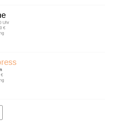
ne
0 Uhr
0 €
ung
press
en
 €
ung