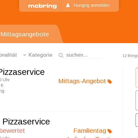
Hungrig anmelden
Mittagsangebote
onalität
Kategorie
12 Bring
Pizzaservice
0 Uhr
Mittags-Angebot
 €
ung
o Pizzaservice
 bewertet
Familientag