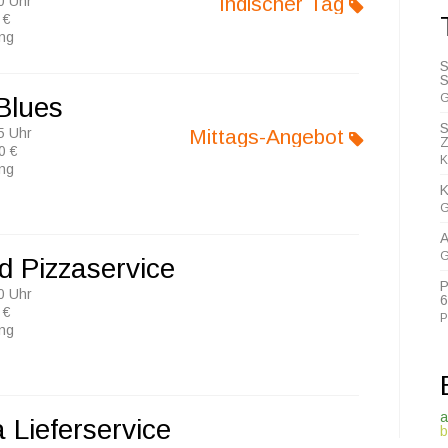
Indischer Tag
0 Uhr
 €
ung
S
S
G
 Blues
S
5 Uhr
Mittags-Angebot
Z
0 €
K
ung
K
G
A
G
d Pizzaservice
P
0 Uhr
6
 €
P
ung
a
 Lieferservice
b