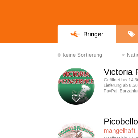
Bringer
keine Sortierung
Nati
die Besten
Victoria 
die Beliebtesten
Geöffnet bis 14:3
Lieferung ab 8.50
nach Mindestbestellwert
PayPal, Barzahl
Alphabetisch
keine Sortierung
Picobell
mangelhaft