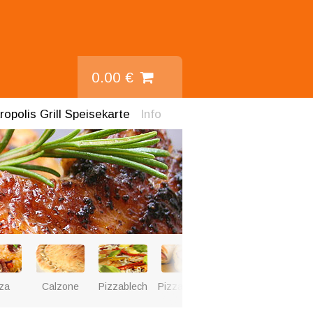
0.00 €
ropolis Grill
Speisekarte
Info
Schweine-
HÃ¤hn
za
Calzone
Pizzablech
PizzabrÃ¶tchen
Schnitzel
Schn