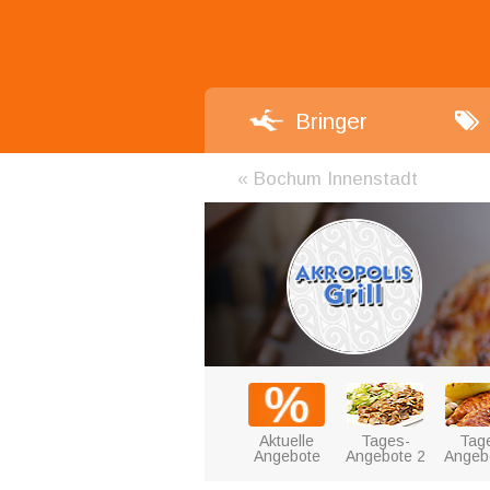
Bringer
«
Bochum Innenstadt
Aktuelle
Tages-
Tag
Angebote
Angebote 2
Angeb