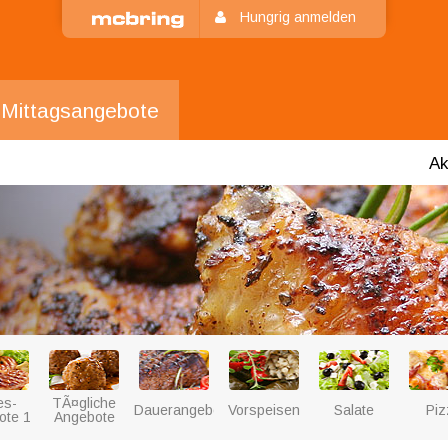
Hungrig anmelden
Mittagsangebote
Ak
es-
TÃ¤gliche
Dauerangebote
Vorspeisen
Salate
Piz
ote 1
Angebote