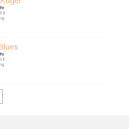
 Kugel
Uhr
0 €
ung
 Blues
Uhr
0 €
ung