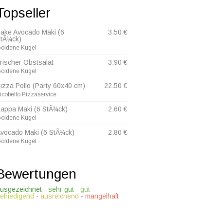
Topseller
ake Avocado Maki (6
3.50 €
tÃ¼ck)
oldene Kugel
rischer Obstsalat
3.90 €
oldene Kugel
izza Pollo (Party 60x40 cm)
22.50 €
icobello Pizzaservice
appa Maki (6 StÃ¼ck)
2.60 €
oldene Kugel
vocado Maki (6 StÃ¼ck)
2.80 €
oldene Kugel
Bewertungen
usgezeichnet
-
sehr gut
-
gut
-
efriedigend
-
ausreichend
-
mangelhaft