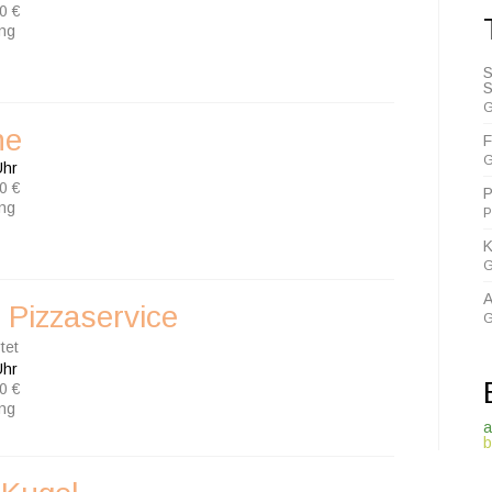
0 €
ung
S
S
G
ne
F
G
Uhr
0 €
P
ung
P
K
G
A
o Pizzaservice
G
tet
Uhr
0 €
ung
a
b