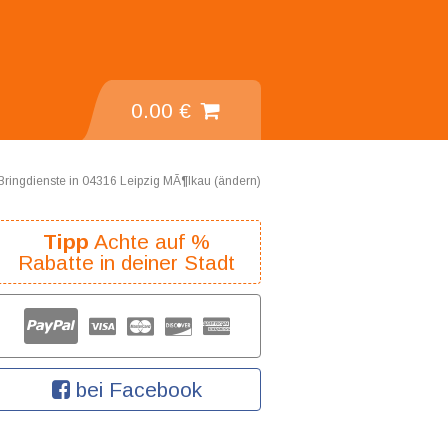
0.00 €
Bringdienste in 04316 Leipzig MÃ¶lkau (
ändern
)
Tipp
Achte auf %
Rabatte in deiner Stadt
bei Facebook