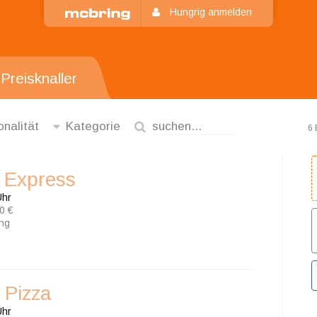
Hungrig anmelden
Preisknaller
onalität
Kategorie
6 
a Express
Uhr
0 €
ung
 Pizza
Uhr